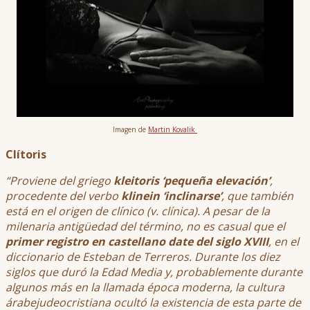
Imagen de
Martin Kovalik
Clítoris
“Proviene del griego
kleitoris ‘pequeña elevación’
,
procedente del verbo
klinein ‘inclinarse’
, que también
está en el origen de clínico (v. clínica). A pesar de la
milenaria antigüedad del término, no es casual que el
primer registro en castellano date del siglo XVIII
, en el
diccionario de Esteban de Terreros. Durante los diez
siglos que duró la Edad Media y, probablemente durante
algunos más en la llamada época moderna, la cultura
árabejudeocristiana ocultó la existencia de esta parte de