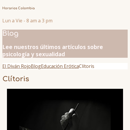
Horarios Colombia
Lun a Vie - 8 am a 3 pm
Blog
Lee nuestros últimos artículos sobre
psicología y sexualidad
El Diván Rojo
Blog
Educación Erótica
Clítoris
Clítoris