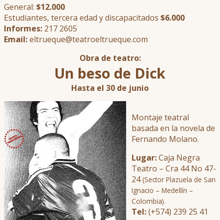
General:
$12.000
Estudiantes, tercera edad y discapacitados
$6.000
Informes:
217 2605
Email:
eltrueque@teatroeltrueque.com
Obra de teatro:
Un beso de Dick
Hasta el 30 de junio
Montaje teatral
basada en la novela de
Fernando Molano.
Lugar:
Caja Negra
Teatro – Cra 44 No 47-
24
(Sector Plazuela de San
Ignacio – Medellín –
Colombia).
Tel:
(+574) 239 25 41