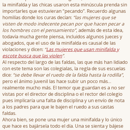
la minifalda y las chicas usaron esta minúscula prenda sin
importarles que estuvieran “pecando”. Recuerdo algunas
homilías donde los curas decían:
“las mujeres que se
visten de modo indecente pecan por que hacen pecar a
los hombres con el pensamiento”
, además de esta idea,
todavía mucha gente piensa, incluidos algunos jueces y
abogados, que el uso de la minifalda es causal de las
violaciones y dicen:
“
Las mujeres que usan minifalda y
escote busca que las violen
”
.
Al respecto del largo de las faldas, las que más han lidiado
con este tema son las colegialas, la regla de sus escuelas
dice:
“se debe llevar el ruedo de la falda hasta la rodilla”
,
pero el ánimo juvenil las hace subir un poco más…
realmente mucho más. El temor que guardan es a no ser
vistas por el director de disciplina o el rector del colegio
pues implicaría una falta de disciplina y un envío de nota
a los padres para que le bajen el ruedo a sus castas
faldas.
Ahora bien, se pone una mujer una minifalda y lo único
que hace es bajársela todo el día. Una se sienta y bájese