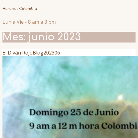
Horarios Colombia
Lun a Vie - 8 am a 3 pm
Mes:
junio 2023
El Diván Rojo
Blog
2023
06