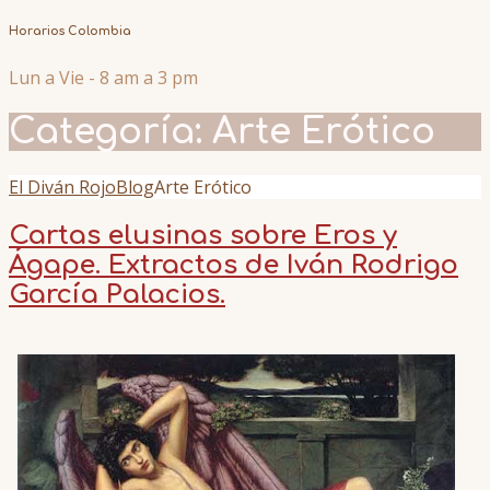
Horarios Colombia
Lun a Vie - 8 am a 3 pm
Categoría:
Arte Erótico
El Diván Rojo
Blog
Arte Erótico
Cartas elusinas sobre Eros y
Ágape. Extractos de Iván Rodrigo
García Palacios.