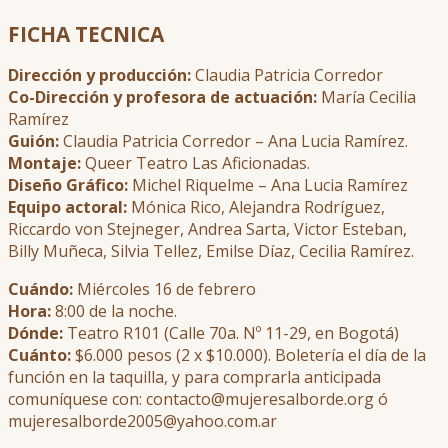
FICHA TECNICA
Dirección y producción:
Claudia Patricia Corredor
Co-Dirección y profesora de actuación:
María Cecilia
Ramírez
Guión:
Claudia Patricia Corredor – Ana Lucia Ramírez.
Montaje:
Queer Teatro Las Aficionadas.
Diseño Gráfico:
Michel Riquelme – Ana Lucia Ramírez
Equipo actoral:
Mónica Rico, Alejandra Rodríguez,
Riccardo von Stejneger, Andrea Sarta, Victor Esteban,
Billy Muñeca, Silvia Tellez, Emilse Díaz, Cecilia Ramírez.
Cuándo:
Miércoles 16 de febrero
Hora:
8:00 de la noche.
Dónde:
Teatro R101 (Calle 70a. Nº 11-29, en Bogotá)
Cuánto:
$6.000 pesos (2 x $10.000). Boletería el día de la
función en la taquilla, y para comprarla anticipada
comuníquese con: contacto@mujeresalborde.org ó
mujeresalborde2005@yahoo.com.ar