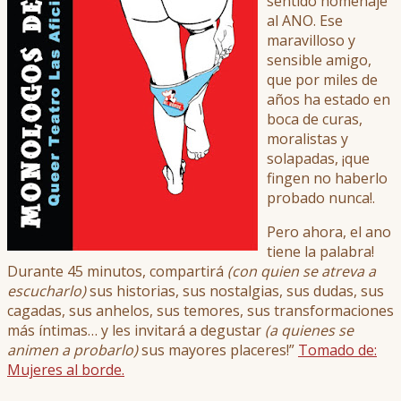
sentido homenaje
al ANO. Ese
maravilloso y
sensible amigo,
que por miles de
años ha estado en
boca de curas,
moralistas y
solapadas, ¡que
fingen no haberlo
probado nunca!.
Pero ahora, el ano
tiene la palabra!
Durante 45 minutos, compartirá
(con quien se atreva a
escucharlo)
sus historias, sus nostalgias, sus dudas, sus
cagadas, sus anhelos, sus temores, sus transformaciones
más íntimas… y les invitará a degustar
(a quienes se
animen a probarlo)
sus mayores placeres!”
Tomado de:
Mujeres al borde.