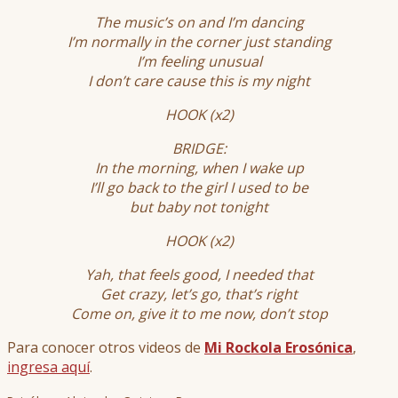
The music’s on and I’m dancing
I’m normally in the corner just standing
I’m feeling unusual
I don’t care cause this is my night
HOOK (x2)
BRIDGE:
In the morning, when I wake up
I’ll go back to the girl I used to be
but baby not tonight
HOOK (x2)
Yah, that feels good, I needed that
Get crazy, let’s go, that’s right
Come on, give it to me now, don’t stop
Para conocer otros videos de
Mi Rockola Erosónica
,
ingresa aquí
.