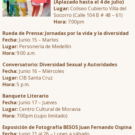
(Aplazado hasta el 4 de julio)
Lugar:
Coliseo Cubierto Villa del
Socorro (Calle 104 B # 48 – 61)
Hora:
7:00pm
Rueda de Prensa: Jornadas por la vida y la diversidad
Fecha:
Junio 15 – Martes
Lugar:
Personería de Medellín
Hora:
9:00 a.m.
Conversatorio: Diversidad Sexual y Autoridades
Fecha:
Junio 16 – Miércoles
Lugar:
CIB Santa Cruz
Hora:
5 p.m.
Banquete Literario
Fecha:
Junio 17 – Jueves
Lugar:
Centro Cultural de Moravia
Hora:
7:00pm (cupo limitado)
Exposición de Fotografía BESOS Juan Fernando Ospina
Fecha:
Junio 21 al 26 – Lunes a sábado