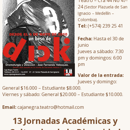
Teatro – Cra 44 No 47-
24
(Sector Plazuela de San
Ignacio – Medellín –
Colombia).
Tel:
(+574) 239 25 41
Fecha:
Hasta el 30 de
junio
Jueves a sábado: 7:30
pm y domingos: 6:00
pm
Valor de la entrada:
Jueves y domingo:
General $16.000 – Estudiante $8.000.
Viernes y sábado: General $20.000 – Estudiante $10.000.
Email:
cajanegra.teatro@hotmail.com
13 Jornadas Académicas y