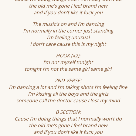
the old me’s gone I feel brand new
and if you don’t like it fuck you
The music’s on and I’m dancing
I’m normally in the corner just standing
I’m feeling unusual
I don’t care cause this is my night
HOOK (x2):
I’m not myself tonight
tonight I’m not the same girl same girl
2ND VERSE:
I’m dancing a lot and I’m taking shots I’m feeling fine
I’m kissing all the boys and the girls
someone call the doctor cause I lost my mind
B SECTION:
Cause I’m doing things that I normally won’t do
the old me’s gone I feel brand new
and if you don’t like it fuck you