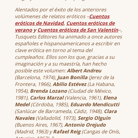
Alentados por el éxito de los anteriores
volúmenes de relatos eróticos –
Cuentos
eróticos de Navidad
,
Cuentos eróticos de
verano
y
Cuentos eróticos de San Valentín
–,
Tusquets Editores ha animado a once autores
españoles e hispanoamericanos a escribir en
clave erótica en torno al tema del
cumpleaños. Ellos son los que, gracias a su
imaginación y a su maestría, han hecho
posible este volumen:
Albert Andreu
(Barcelona, 1974),
Juan Bonilla
(Jerez de la
Frontera, 1966),
Abilio Estévez
(La Habana,
1954),
Brenda Lozano
(Ciudad de México,
1981),
Carlos Marzal
(Valencia, 1961),
Elena
Medel
(Córdoba, 1985),
Eduardo Mendicutti
(Sanlúcar de Barrameda, Cádiz, 1948),
Clara
Navales
(Valladolid, 1973),
Sergio Olguín
(Buenos Aires, 1967),
Antonio Orejudo
(Madrid, 1963) y
Rafael Reig
(Cangas de Onís,