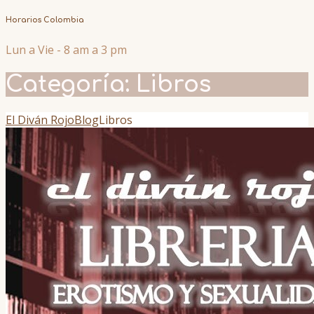
Horarios Colombia
Lun a Vie - 8 am a 3 pm
Categoría:
Libros
El Diván Rojo
Blog
Libros