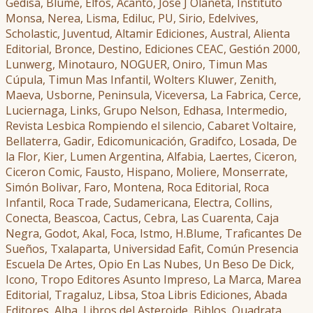
Gedisa, Blume, Elfos, Acanto, Jose J Olaneta, Instituto
Monsa, Nerea, Lisma, Ediluc, PU, Sirio, Edelvives,
Scholastic, Juventud, Altamir Ediciones, Austral, Alienta
Editorial, Bronce, Destino, Ediciones CEAC, Gestión 2000,
Lunwerg, Minotauro, NOGUER, Oniro, Timun Mas
Cúpula, Timun Mas Infantil, Wolters Kluwer, Zenith,
Maeva, Usborne, Peninsula, Viceversa, La Fabrica, Cerce,
Luciernaga, Links, Grupo Nelson, Edhasa, Intermedio,
Revista Lesbica Rompiendo el silencio, Cabaret Voltaire,
Bellaterra, Gadir, Edicomunicación, Gradifco, Losada, De
la Flor, Kier, Lumen Argentina, Alfabia, Laertes, Ciceron,
Ciceron Comic, Fausto, Hispano, Moliere, Monserrate,
Simón Bolivar, Faro, Montena, Roca Editorial, Roca
Infantil, Roca Trade, Sudamericana, Electra, Collins,
Conecta, Beascoa, Cactus, Cebra, Las Cuarenta, Caja
Negra, Godot, Akal, Foca, Istmo, H.Blume, Traficantes De
Sueños, Txalaparta, Universidad Eafit, Común Presencia
Escuela De Artes, Opio En Las Nubes, Un Beso De Dick,
Icono, Tropo Editores Asunto Impreso, La Marca, Marea
Editorial, Tragaluz, Libsa, Stoa Libris Ediciones, Abada
Editores, Alba, Libros del Asteroide, Biblos, Quadrata,