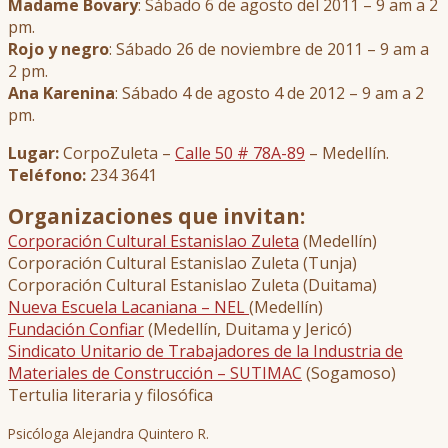
Madame Bovary
: Sábado 6 de agosto del 2011 – 9 am a 2
pm.
Rojo y negro
: Sábado 26 de noviembre de 2011 – 9 am a
2 pm.
Ana Karenina
: Sábado 4 de agosto 4 de 2012 – 9 am a 2
pm.
Lugar:
CorpoZuleta –
Calle 50 # 78A-89
– Medellín.
Teléfono:
234 3641
Organizaciones que invitan:
Corporación Cultural Estanislao Zuleta
(Medellín)
Corporación Cultural Estanislao Zuleta (Tunja)
Corporación Cultural Estanislao Zuleta (Duitama)
Nueva Escuela Lacaniana – NEL
(Medellín)
Fundación Confiar
(Medellín, Duitama y Jericó)
Sindicato Unitario de Trabajadores de la Industria de
Materiales de Construcción – SUTIMAC
(Sogamoso)
Tertulia literaria y filosófica
Psicóloga Alejandra Quintero R.