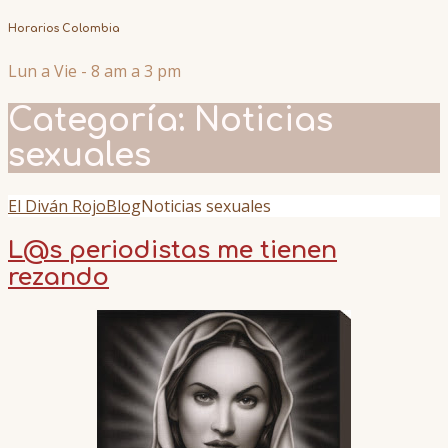
Horarios Colombia
Lun a Vie - 8 am a 3 pm
Categoría:
Noticias
sexuales
El Diván Rojo
Blog
Noticias sexuales
L@s periodistas me tienen
rezando