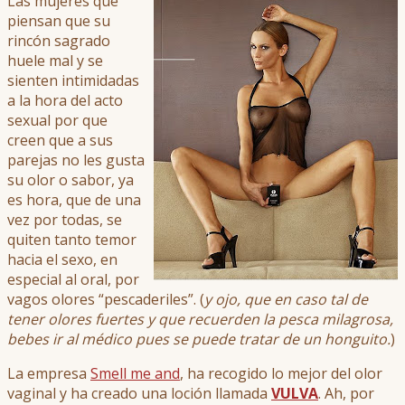
Las mujeres que
piensan que su
rincón sagrado
huele mal y se
sienten intimidadas
a la hora del acto
sexual por que
creen que a sus
parejas no les gusta
su olor o sabor, ya
es hora, que de una
vez por todas, se
quiten tanto temor
hacia el sexo, en
especial al oral, por
vagos olores “pescaderiles”. (
y ojo, que en caso tal de
tener olores fuertes y que recuerden la pesca milagrosa,
bebes ir al médico pues se puede tratar de un honguito.
)
La empresa
Smell me and
, ha recogido lo mejor del olor
vaginal y ha creado una loción llamada
VULVA
. Ah, por