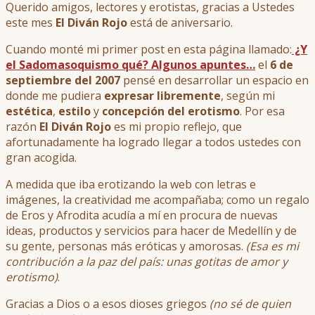
Querido amigos, lectores y erotistas, gracias a Ustedes
este mes
El Diván Rojo
está de aniversario.
Cuando monté mi primer post en esta página llamado:
¿Y
el Sadomasoquismo qué? Algunos apuntes…
el
6 de
septiembre del 2007
pensé en desarrollar un espacio en
donde me pudiera
expresar libremente
, según mi
estética
,
estilo
y
concepción del erotismo
. Por esa
razón
El Diván Rojo
es mi propio reflejo, que
afortunadamente ha logrado llegar a todos ustedes con
gran acogida.
A medida que iba erotizando la web con letras e
imágenes, la creatividad me acompañaba; como un regalo
de Eros y Afrodita acudía a mí en procura de nuevas
ideas, productos y servicios para hacer de Medellín y de
su gente, personas más eróticas y amorosas.
(Esa es mi
contribución a la paz del país: unas gotitas de amor y
erotismo)
.
Gracias a Dios o a esos dioses griegos
(no sé de quien