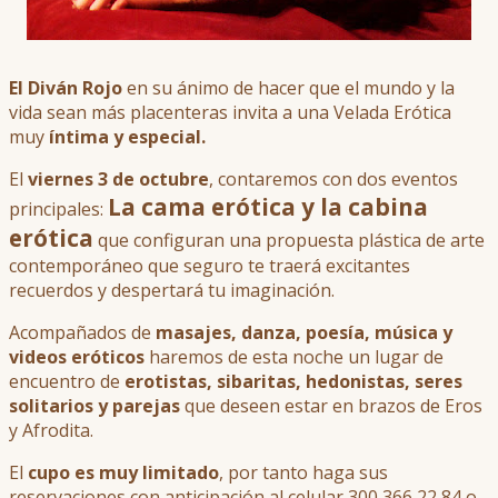
El Diván Rojo
en su ánimo de hacer que el mundo y la
vida sean más placenteras invita a una Velada Erótica
muy
íntima y especial.
El
viernes 3 de octubre
, contaremos con dos eventos
La cama erótica y la cabina
principales:
erótica
que configuran una propuesta plástica de arte
contemporáneo que seguro te traerá excitantes
recuerdos y despertará tu imaginación.
Acompañados de
masajes, danza, poesía, música y
videos eróticos
haremos de esta noche un lugar de
encuentro de
erotistas, sibaritas, hedonistas, seres
solitarios y parejas
que deseen estar en brazos de Eros
y Afrodita.
El
cupo es muy limitado
, por tanto haga sus
reservaciones con anticipación al celular 300 366 22 84 o