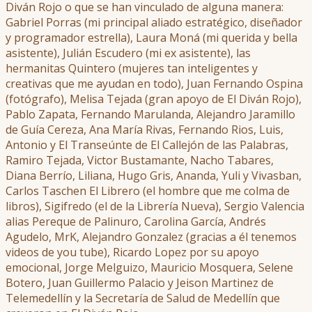
Diván Rojo o que se han vinculado de alguna manera:
Gabriel Porras (mi principal aliado estratégico, diseñador
y programador estrella), Laura Moná (mi querida y bella
asistente), Julián Escudero (mi ex asistente), las
hermanitas Quintero (mujeres tan inteligentes y
creativas que me ayudan en todo), Juan Fernando Ospina
(fotógrafo), Melisa Tejada (gran apoyo de El Diván Rojo),
Pablo Zapata, Fernando Marulanda, Alejandro Jaramillo
de Guía Cereza, Ana María Rivas, Fernando Rios, Luis,
Antonio y El Transeúnte de El Callejón de las Palabras,
Ramiro Tejada, Victor Bustamante, Nacho Tabares,
Diana Berrío, Liliana, Hugo Gris, Ananda, Yuli y Vivasban,
Carlos Taschen El Librero (el hombre que me colma de
libros), Sigifredo (el de la Librería Nueva), Sergio Valencia
alias Pereque de Palinuro, Carolina García, Andrés
Agudelo, MrK, Alejandro Gonzalez (gracias a él tenemos
videos de you tube), Ricardo Lopez por su apoyo
emocional, Jorge Melguizo, Mauricio Mosquera, Selene
Botero, Juan Guillermo Palacio y Jeison Martinez de
Telemedellín y la Secretaría de Salud de Medellín que