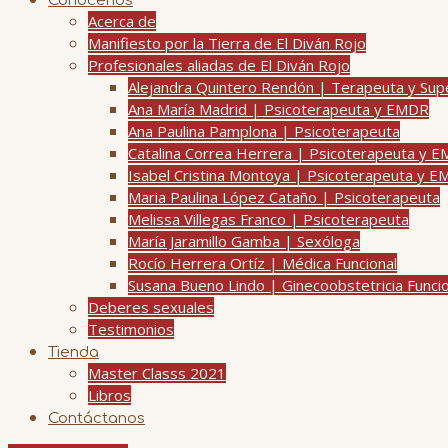
Conócenos
Acerca de
Manifiesto por la Tierra de El Diván Rojo
Profesionales aliadas de El Diván Rojo
Alejandra Quintero Rendón | Terapeuta y Su
Ana María Madrid | Psicoterapeuta y EMDR
Ana Paulina Pamplona | Psicoterapeuta
Catalina Correa Herrera | Psicoterapeuta y 
Isabel Cristina Montoya | Psicoterapeuta y 
Maria Paulina López Cataño | Psicoterapeuta
Melissa Villegas Franco | Psicoterapeuta
María Jaramillo Gamba | Sexóloga
Rocío Herrera Ortíz | Médica Funcional
Susana Bueno Lindo | Ginecoobstetricia Funci
Deberes sexuales
Testimonios
Tienda
Master Classs 2021
Libros
Contáctanos