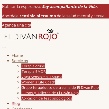
Habitar la esperanza.
Soy acompañante de la Vida.
Abordaje
sensible al trauma
de la salud mental y sexual.
Agenda una cita
Home
Servicios
Terapia online
Terapia EMDR
Yoga Sensible al Trauma
Women´s Life Coach
Grupo terapéutico de trauma de El Diván Rojo
Cursos y Talleres de El Diván Rojo
Aplicación de test psicológicos
Blog