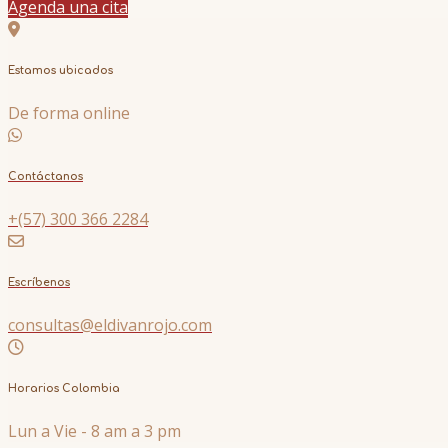
Agenda una cita
Estamos ubicados
De forma online
Contáctanos
+(57) 300 366 2284
Escríbenos
consultas@eldivanrojo.com
Horarios Colombia
Lun a Vie - 8 am a 3 pm