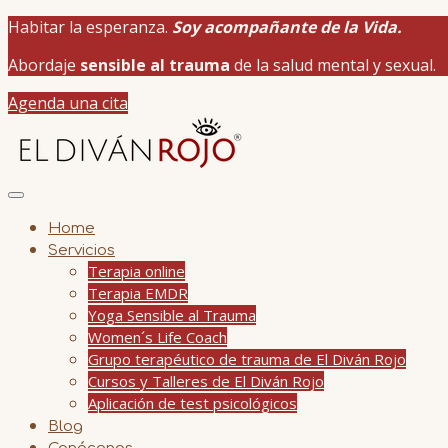
Habitar la esperanza.
Soy acompañante de la Vida.
Abordaje
sensible al trauma
de la salud mental y sexual.
Agenda una cita
Home
Servicios
Terapia online
Terapia EMDR
Yoga Sensible al Trauma
Women´s Life Coach
Grupo terapéutico de trauma de El Diván Rojo
Cursos y Talleres de El Diván Rojo
Aplicación de test psicológicos
Blog