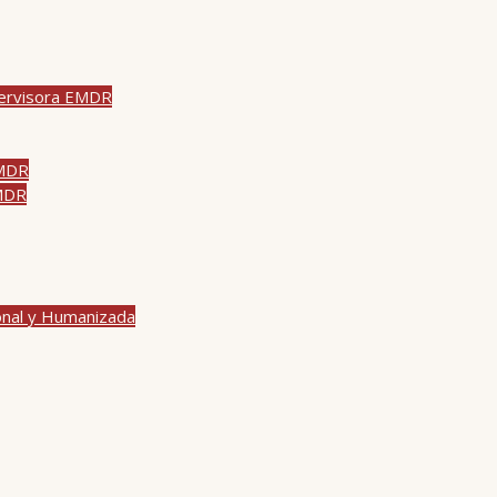
pervisora EMDR
EMDR
EMDR
onal y Humanizada