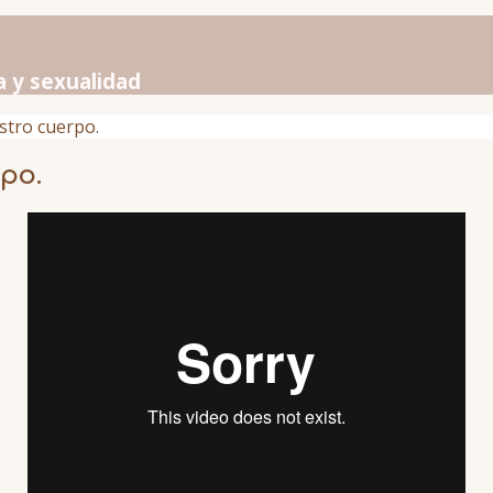
a y sexualidad
tro cuerpo.
po.