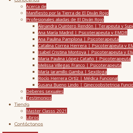
Conócenos
Acerca de
Manifiesto por la Tierra de El Diván Rojo
Profesionales aliadas de El Diván Rojo
Alejandra Quintero Rendón | Terapeuta y Su
Ana María Madrid | Psicoterapeuta y EMDR
Ana Paulina Pamplona | Psicoterapeuta
Catalina Correa Herrera | Psicoterapeuta y 
Isabel Cristina Montoya | Psicoterapeuta y 
Maria Paulina López Cataño | Psicoterapeuta
Melissa Villegas Franco | Psicoterapeuta
María Jaramillo Gamba | Sexóloga
Rocío Herrera Ortíz | Médica Funcional
Susana Bueno Lindo | Ginecoobstetricia Funci
Deberes sexuales
Testimonios
Tienda
Master Classs 2021
Libros
Contáctanos