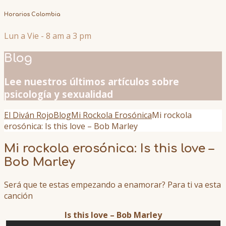
Horarios Colombia
Lun a Vie - 8 am a 3 pm
Blog
Lee nuestros últimos artículos sobre
psicología y sexualidad
El Diván Rojo
Blog
Mi Rockola Erosónica
Mi rockola
erosónica: Is this love – Bob Marley
Mi rockola erosónica: Is this love –
Bob Marley
Será que te estas empezando a enamorar? Para ti va esta
canción
Is this love – Bob Marley