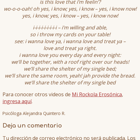
is this love that i’m feelin’?
wo-o-o-oah! oh yes, i know; yes, i know – yes, i know now!
yes, i know; yes, i know – yes, i know now!
i-i-i-i-i-i-i-i-i – i’m willing and able,
so i throw my cards on your table!
see: i wanna love ya, i wanna love and treat ya –
love and treat ya right.
i wanna love you every day and every night:
we’ll be together, with a roof right over our heads!
we’ll share the shelter of my single bed;
we’ll share the same room, yeah! jah provide the bread.
we’ll share the shelter of my single bed
Para conocer otros videos de
Mi Rockola Erosónica
,
ingresa aquí
.
Psicóloga Alejandra Quintero R.
Deja un comentario
Tu dirección de correo electrónico no será publicada.
Los