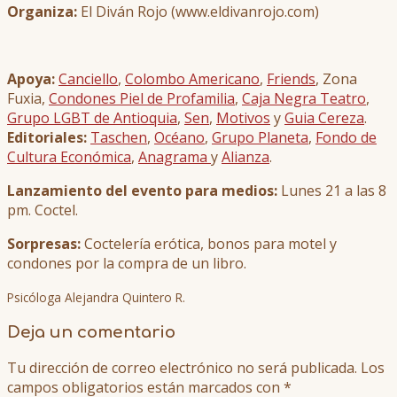
Organiza:
El Diván Rojo (www.eldivanrojo.com)
Apoya:
Canciello
,
Colombo Americano
,
Friends
, Zona
Fuxia,
Condones Piel de Profamilia
,
Caja Negra Teatro
,
Grupo LGBT de Antioquia
,
Sen
,
Motivos
y
Guia Cereza
.
Editoriales:
Taschen
,
Océano
,
Grupo Planeta
,
Fondo de
Cultura Económica
,
Anagrama
y
Alianza
.
Lanzamiento del evento para medios:
Lunes 21 a las 8
pm. Coctel.
Sorpresas:
Coctelería erótica, bonos para motel y
condones por la compra de un libro.
Psicóloga Alejandra Quintero R.
Deja un comentario
Tu dirección de correo electrónico no será publicada.
Los
campos obligatorios están marcados con
*