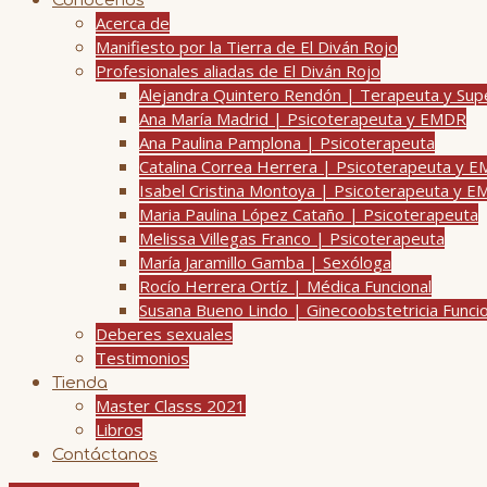
Conócenos
Acerca de
Manifiesto por la Tierra de El Diván Rojo
Profesionales aliadas de El Diván Rojo
Alejandra Quintero Rendón | Terapeuta y Su
Ana María Madrid | Psicoterapeuta y EMDR
Ana Paulina Pamplona | Psicoterapeuta
Catalina Correa Herrera | Psicoterapeuta y 
Isabel Cristina Montoya | Psicoterapeuta y 
Maria Paulina López Cataño | Psicoterapeuta
Melissa Villegas Franco | Psicoterapeuta
María Jaramillo Gamba | Sexóloga
Rocío Herrera Ortíz | Médica Funcional
Susana Bueno Lindo | Ginecoobstetricia Funci
Deberes sexuales
Testimonios
Tienda
Master Classs 2021
Libros
Contáctanos