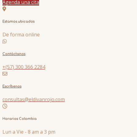
Agenda una cita
Estamos ubicados
De forma online
Contáctanos
+(57) 300 366 2284
Escríbenos
consultas@eldivanrojo.com
Horarios Colombia
Lun a Vie - 8 am a 3 pm