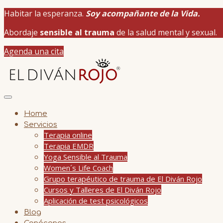
Habitar la esperanza.
Soy acompañante de la Vida.
Abordaje
sensible al trauma
de la salud mental y sexual.
Agenda una cita
Home
Servicios
Terapia online
Terapia EMDR
Yoga Sensible al Trauma
Women´s Life Coach
Grupo terapéutico de trauma de El Diván Rojo
Cursos y Talleres de El Diván Rojo
Aplicación de test psicológicos
Blog