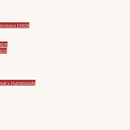
pervisora EMDR
EMDR
EMDR
onal y Humanizada