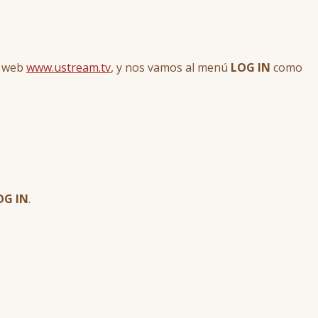
a web
www.ustream.tv
, y nos vamos al menú
LOG IN
como
OG IN
.