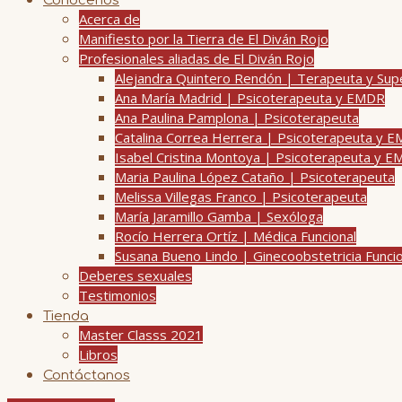
Conócenos
Acerca de
Manifiesto por la Tierra de El Diván Rojo
Profesionales aliadas de El Diván Rojo
Alejandra Quintero Rendón | Terapeuta y Su
Ana María Madrid | Psicoterapeuta y EMDR
Ana Paulina Pamplona | Psicoterapeuta
Catalina Correa Herrera | Psicoterapeuta y 
Isabel Cristina Montoya | Psicoterapeuta y 
Maria Paulina López Cataño | Psicoterapeuta
Melissa Villegas Franco | Psicoterapeuta
María Jaramillo Gamba | Sexóloga
Rocío Herrera Ortíz | Médica Funcional
Susana Bueno Lindo | Ginecoobstetricia Funci
Deberes sexuales
Testimonios
Tienda
Master Classs 2021
Libros
Contáctanos