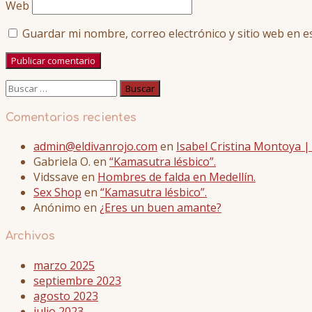
Web
Guardar mi nombre, correo electrónico y sitio web en 
Buscar:
Comentarios recientes
admin@eldivanrojo.com
en
Isabel Cristina Montoya 
Gabriela O.
en
“Kamasutra lésbico”.
Vidssave
en
Hombres de falda en Medellín.
Sex Shop
en
“Kamasutra lésbico”.
Anónimo
en
¿Eres un buen amante?
Archivos
marzo 2025
septiembre 2023
agosto 2023
julio 2023