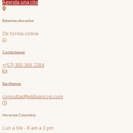
Agenda una cita
Estamos ubicados
De forma online
Contáctanos
+(57) 300 366 2284
Escríbenos
consultas@eldivanrojo.com
Horarios Colombia
Lun a Vie - 8 am a 3 pm