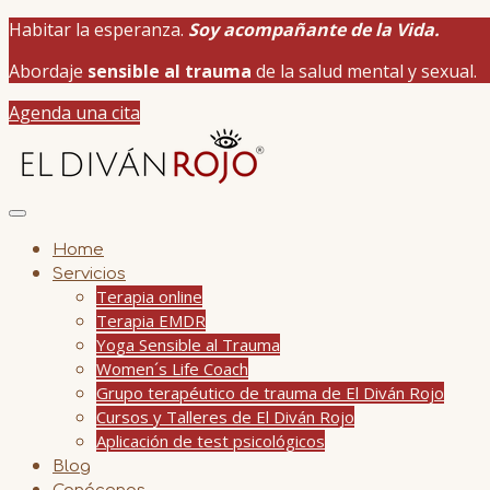
Habitar la esperanza.
Soy acompañante de la Vida.
Abordaje
sensible al trauma
de la salud mental y sexual.
Agenda una cita
Home
Servicios
Terapia online
Terapia EMDR
Yoga Sensible al Trauma
Women´s Life Coach
Grupo terapéutico de trauma de El Diván Rojo
Cursos y Talleres de El Diván Rojo
Aplicación de test psicológicos
Blog