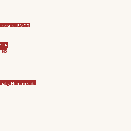
pervisora EMDR
EMDR
EMDR
onal y Humanizada