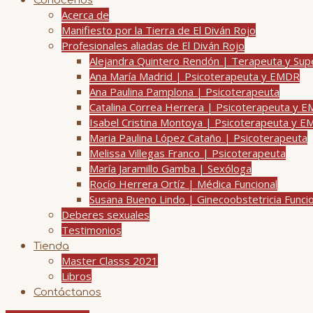
Conócenos
Acerca de
Manifiesto por la Tierra de El Diván Rojo
Profesionales aliadas de El Diván Rojo
Alejandra Quintero Rendón | Terapeuta y Su
Ana María Madrid | Psicoterapeuta y EMDR
Ana Paulina Pamplona | Psicoterapeuta
Catalina Correa Herrera | Psicoterapeuta y 
Isabel Cristina Montoya | Psicoterapeuta y 
Maria Paulina López Cataño | Psicoterapeuta
Melissa Villegas Franco | Psicoterapeuta
María Jaramillo Gamba | Sexóloga
Rocío Herrera Ortíz | Médica Funcional
Susana Bueno Lindo | Ginecoobstetricia Funci
Deberes sexuales
Testimonios
Tienda
Master Classs 2021
Libros
Contáctanos