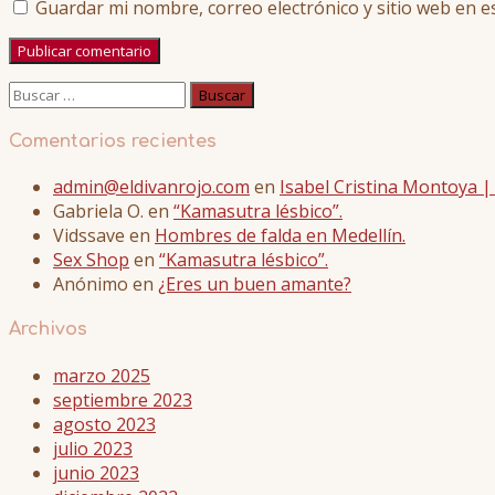
Guardar mi nombre, correo electrónico y sitio web en 
Buscar:
Comentarios recientes
admin@eldivanrojo.com
en
Isabel Cristina Montoya 
Gabriela O.
en
“Kamasutra lésbico”.
Vidssave
en
Hombres de falda en Medellín.
Sex Shop
en
“Kamasutra lésbico”.
Anónimo
en
¿Eres un buen amante?
Archivos
marzo 2025
septiembre 2023
agosto 2023
julio 2023
junio 2023