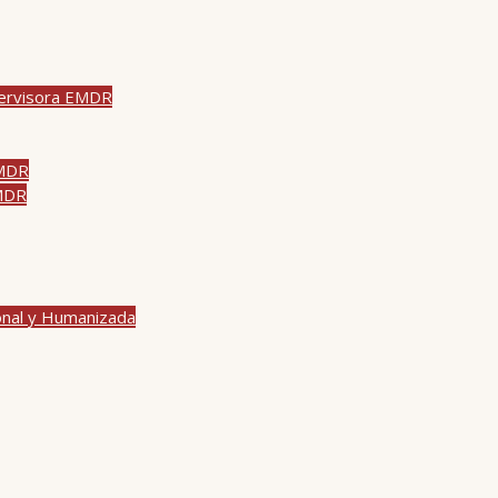
pervisora EMDR
EMDR
EMDR
onal y Humanizada