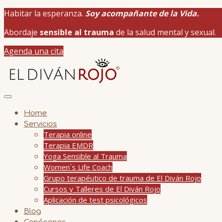
Habitar la esperanza.
Soy acompañante de la Vida.
Abordaje
sensible al trauma
de la salud mental y sexual.
Agenda una cita
Home
Servicios
Terapia online
Terapia EMDR
Yoga Sensible al Trauma
Women´s Life Coach
Grupo terapéutico de trauma de El Diván Rojo
Cursos y Talleres de El Diván Rojo
Aplicación de test psicológicos
Blog