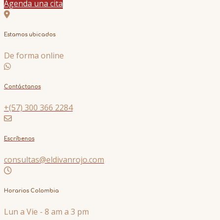
Agenda una cita
Estamos ubicados
De forma online
Contáctanos
+(57) 300 366 2284
Escríbenos
consultas@eldivanrojo.com
Horarios Colombia
Lun a Vie - 8 am a 3 pm