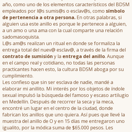
año, como uno de los elementos característicos del BDSM
empleados por l@s sumis@s o esclav@s, como
símbolo
de pertenencia a otra persona.
En otras palabras, si
alguien usa este anillo es porque le pertenece a alguien,
a un amo o una ama con la cual comparte una relación
sadomasoquista.
L@s am@s realizan un ritual en donde se formaliza la
entrega total del nuev@ esclav@, a través de la firma del
contrato de sumisión
y la
entrega del anillo
. Aunque
en el campo real y cotidiano, no todas las personas
practicantes hacen esto, la cultura BDSM aboga por su
cumplimiento.
Les confieso que sin ser esclava de nadie, mandé a
elaborar mi anillito. Mi interés por los objetos de índole
sexual impulsó la búsqueda del famoso y escaso artilugio
en Medellín. Después de recorrer la seca y la meca,
encontré un lugar en el centro de la ciudad, donde
fabrican los anillos que uno quiera. Así pues que llevé la
muestra del anillo de O y en 15 días me entregaron uno
igualito, por la módica suma de $65.000 pesos. Les