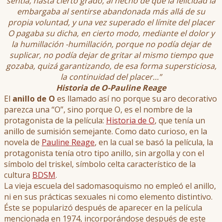
sentía, hasta cierto grado, al hecho de que la felicidad la
embargaba al sentirse abandonada más allá de su
propia voluntad, y una vez superado el límite del placer
O pagaba su dicha, en cierto modo, mediante el dolor y
la humillación -humillación, porque no podía dejar de
suplicar, no podía dejar de gritar al mismo tiempo que
gozaba, quizá garantizando, de esa forma supersticiosa,
la continuidad del placer…”
Historia de O-Pauline Reage
El
anillo de O
es llamado así no porque su aro decorativo
parezca una “O”, sino porque O, es el nombre de la
protagonista de la película:
Historia de O
, que tenía un
anillo de sumisión semejante. Como dato curioso, en la
novela de
Pauline Reage
, en la cual se basó la película, la
protagonista tenía otro tipo anillo, sin argolla y con el
símbolo del triskel, símbolo celta característico de la
cultura
BDSM
.
La vieja escuela del sadomasoquismo no empleó el anillo,
ni en sus prácticas sexuales ni como elemento distintivo.
Éste se popularizó después de aparecer en la película
mencionada en 1974, incorporándose después de este