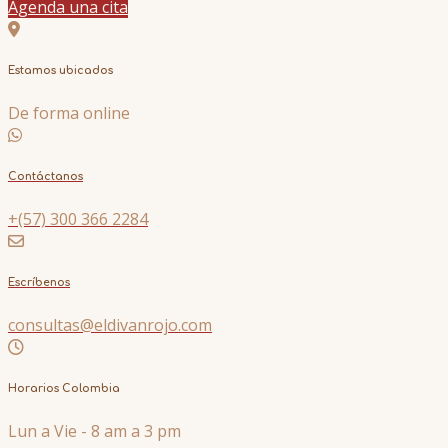
Agenda una cita
Estamos ubicados
De forma online
Contáctanos
+(57) 300 366 2284
Escríbenos
consultas@eldivanrojo.com
Horarios Colombia
Lun a Vie - 8 am a 3 pm