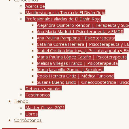
Conócenos
Acerca de
Manifiesto por la Tierra de El Diván Rojo
Profesionales aliadas de El Diván Rojo
Alejandra Quintero Rendón | Terapeuta y Su
Ana María Madrid | Psicoterapeuta y EMDR
Ana Paulina Pamplona | Psicoterapeuta
Catalina Correa Herrera | Psicoterapeuta y 
Isabel Cristina Montoya | Psicoterapeuta y 
Maria Paulina López Cataño | Psicoterapeuta
Melissa Villegas Franco | Psicoterapeuta
María Jaramillo Gamba | Sexóloga
Rocío Herrera Ortíz | Médica Funcional
Susana Bueno Lindo | Ginecoobstetricia Funci
Deberes sexuales
Testimonios
Tienda
Master Classs 2021
Libros
Contáctanos