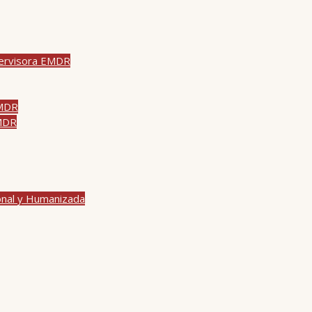
pervisora EMDR
EMDR
EMDR
onal y Humanizada