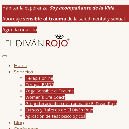
Habitar la esperanza.
Soy acompañante de la Vida.
Abordaje
sensible al trauma
de la salud mental y sexual.
Agenda una cita
Home
Servicios
Terapia online
Terapia EMDR
Yoga Sensible al Trauma
Women´s Life Coach
Grupo terapéutico de trauma de El Diván Rojo
Cursos y Talleres de El Diván Rojo
Aplicación de test psicológicos
Blog