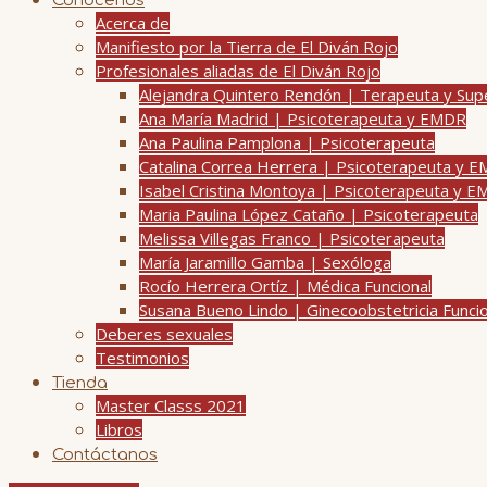
Conócenos
Acerca de
Manifiesto por la Tierra de El Diván Rojo
Profesionales aliadas de El Diván Rojo
Alejandra Quintero Rendón | Terapeuta y Su
Ana María Madrid | Psicoterapeuta y EMDR
Ana Paulina Pamplona | Psicoterapeuta
Catalina Correa Herrera | Psicoterapeuta y 
Isabel Cristina Montoya | Psicoterapeuta y 
Maria Paulina López Cataño | Psicoterapeuta
Melissa Villegas Franco | Psicoterapeuta
María Jaramillo Gamba | Sexóloga
Rocío Herrera Ortíz | Médica Funcional
Susana Bueno Lindo | Ginecoobstetricia Funci
Deberes sexuales
Testimonios
Tienda
Master Classs 2021
Libros
Contáctanos