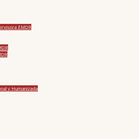
pervisora EMDR
EMDR
EMDR
onal y Humanizada