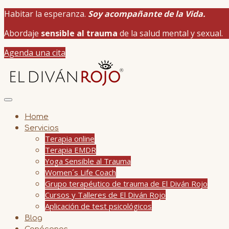
Habitar la esperanza.
Soy acompañante de la Vida.
Abordaje
sensible al trauma
de la salud mental y sexual.
Agenda una cita
Home
Servicios
Terapia online
Terapia EMDR
Yoga Sensible al Trauma
Women´s Life Coach
Grupo terapéutico de trauma de El Diván Rojo
Cursos y Talleres de El Diván Rojo
Aplicación de test psicológicos
Blog