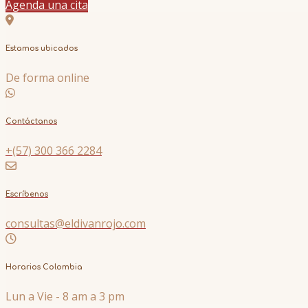
Agenda una cita
Estamos ubicados
De forma online
Contáctanos
+(57) 300 366 2284
Escríbenos
consultas@eldivanrojo.com
Horarios Colombia
Lun a Vie - 8 am a 3 pm