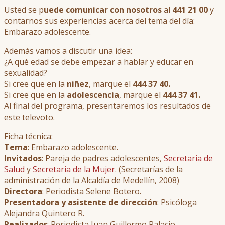
Usted se p
uede comunicar con nosotros
al
441 21 00
y
contarnos sus experiencias acerca del tema del día:
Embarazo adolescente.
Además vamos a discutir una idea:
¿A qué edad se debe empezar a hablar y educar en
sexualidad?
Si cree que en la
niñez
, marque el
444 37 40.
Si cree que en la
adolescencia
, marque el
444 37 41.
Al final del programa, presentaremos los resultados de
este televoto.
Ficha técnica:
Tema
: Embarazo adolescente.
Invitados
: Pareja de padres adolescentes,
Secretaria de
Salud
y
Secretaria de la Mujer
. (Secretarías de la
administración de la Alcaldía de Medellín, 2008)
Directora
: Periodista Selene Botero.
Presentadora y asistente de dirección
: Psicóloga
Alejandra Quintero R.
Realizador
: Periodista Juan Guillermo Palacio.