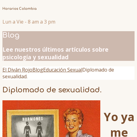
Horarios Colombia
Lun a Vie - 8 am a 3 pm
Blog
Lee nuestros últimos artículos sobre
psicología y sexualidad
El Diván Rojo
Blog
Educación Sexual
Diplomado de
sexualidad.
Diplomado de sexualidad.
Yo ya
me