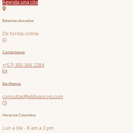
Agenda una cita
Estamos ubicados
De forma online
Contáctanos
+(57) 300 366 2284
Escríbenos
consultas@eldivanrojo.com
Horarios Colombia
Lun a Vie - 8 am a 3 pm