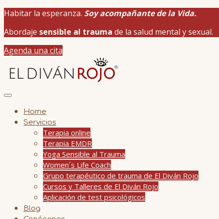
Habitar la esperanza.
Soy acompañante de la Vida.
Abordaje
sensible al trauma
de la salud mental y sexual.
Agenda una cita
Home
Servicios
Terapia online
Terapia EMDR
Yoga Sensible al Trauma
Women´s Life Coach
Grupo terapéutico de trauma de El Diván Rojo
Cursos y Talleres de El Diván Rojo
Aplicación de test psicológicos
Blog