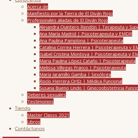
Conócenos
Acerca de
Manifiesto por la Tierra de El Diván Rojo
Profesionales aliadas de El Diván Rojo
Alejandra Quintero Rendón | Terapeuta y Su
Ana María Madrid | Psicoterapeuta y EMDR
Ana Paulina Pamplona | Psicoterapeuta
Catalina Correa Herrera | Psicoterapeuta y 
Isabel Cristina Montoya | Psicoterapeuta y 
Maria Paulina López Cataño | Psicoterapeuta
Melissa Villegas Franco | Psicoterapeuta
María Jaramillo Gamba | Sexóloga
Rocío Herrera Ortíz | Médica Funcional
Susana Bueno Lindo | Ginecoobstetricia Funci
Deberes sexuales
Testimonios
Tienda
Master Classs 2021
Libros
Contáctanos