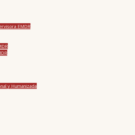
pervisora EMDR
EMDR
EMDR
onal y Humanizada