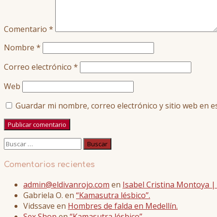
Comentario
*
Nombre
*
Correo electrónico
*
Web
Guardar mi nombre, correo electrónico y sitio web en 
Buscar:
Comentarios recientes
admin@eldivanrojo.com
en
Isabel Cristina Montoya 
Gabriela O.
en
“Kamasutra lésbico”.
Vidssave
en
Hombres de falda en Medellín.
Sex Shop
en
“Kamasutra lésbico”.