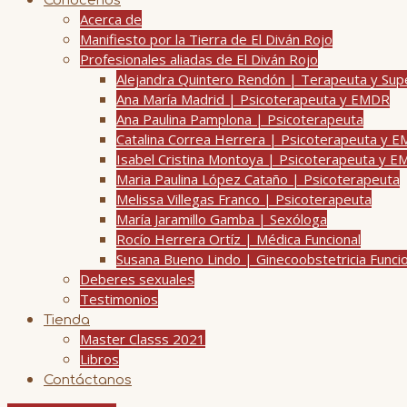
Conócenos
Acerca de
Manifiesto por la Tierra de El Diván Rojo
Profesionales aliadas de El Diván Rojo
Alejandra Quintero Rendón | Terapeuta y Su
Ana María Madrid | Psicoterapeuta y EMDR
Ana Paulina Pamplona | Psicoterapeuta
Catalina Correa Herrera | Psicoterapeuta y 
Isabel Cristina Montoya | Psicoterapeuta y 
Maria Paulina López Cataño | Psicoterapeuta
Melissa Villegas Franco | Psicoterapeuta
María Jaramillo Gamba | Sexóloga
Rocío Herrera Ortíz | Médica Funcional
Susana Bueno Lindo | Ginecoobstetricia Funci
Deberes sexuales
Testimonios
Tienda
Master Classs 2021
Libros
Contáctanos