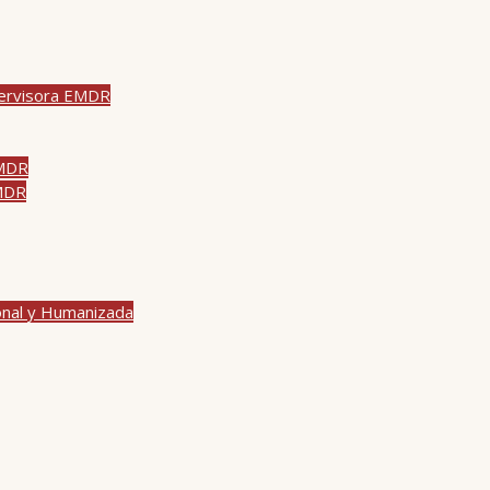
pervisora EMDR
EMDR
EMDR
onal y Humanizada