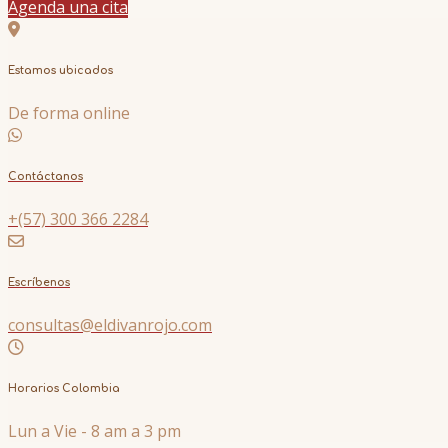
Agenda una cita
Estamos ubicados
De forma online
Contáctanos
+(57) 300 366 2284
Escríbenos
consultas@eldivanrojo.com
Horarios Colombia
Lun a Vie - 8 am a 3 pm