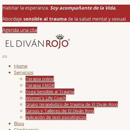
Habitar la esperanza.
Soy acompañante de la Vida.
Abordaje
sensible al trauma
de la salud mental y sexual.
Agenda una cita
Home
Servicios
Terapia online
Terapia EMDR
Yoga Sensible al Trauma
Women´s Life Coach
Grupo terapéutico de trauma de El Diván Rojo
Cursos y Talleres de El Diván Rojo
Aplicación de test psicológicos
Blog