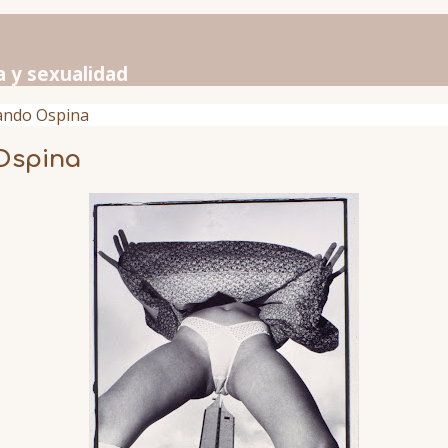
a y sexualidad
nando Ospina
Ospina