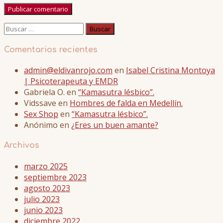
Buscar:
Comentarios recientes
admin@eldivanrojo.com
en
Isabel Cristina Montoya
| Psicoterapeuta y EMDR
Gabriela O.
en
“Kamasutra lésbico”.
Vidssave
en
Hombres de falda en Medellín.
Sex Shop
en
“Kamasutra lésbico”.
Anónimo
en
¿Eres un buen amante?
Archivos
marzo 2025
septiembre 2023
agosto 2023
julio 2023
junio 2023
diciembre 2022