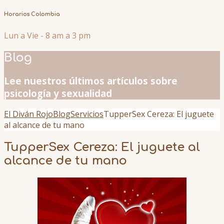
Horarios Colombia
Lun a Vie - 8 am a 3 pm
Blog
Lee nuestros últimos artículos sobre
psicología y sexualidad
El Diván Rojo
Blog
Servicios
TupperSex Cereza: El juguete
al alcance de tu mano
TupperSex Cereza: El juguete al
alcance de tu mano