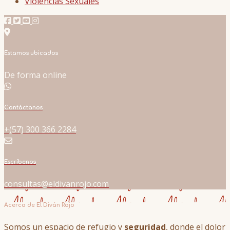
Violencias Sexuales
Estamos ubicados
De forma online
Contáctanos
+(57) 300 366 2284
Escríbenos
consultas@eldivanrojo.com
Acerca de El Diván Rojo
Somos un espacio de refugio y
seguridad
, donde el dolor