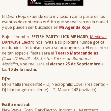
El Diván Rojo extiende esta invitación como parte de los
eventos de contenido erótico que se realizan en la ciudad
y que pueden ser buscados en
Mi Agenda Roja
.
Bajo el nombre
FETISH PARTY! LICK ME HARD
,
Medieval
Darkwave Electro
nos invita a su próxima rumba gótica
en donde el fetichismo será su protagonista. El epicentro
de tan especial fiesta será el
Teatro Matacandelas
(Calle 47 No.43 – 47. Sector Torres de Bombona –
Medellín)
y se realizará el
viernes 25 de Septiembre
a
las
10 de la noche
.
Dj’s:
DJ Farfalla (residente) – DJ Necrophilic Lover (residente) –
DJ blackangel (residente) – DJ Mauro 242 (invitado)
Estilo musical:
New Wave, Goth, DarkElectro, Industrial, Aggrotech,