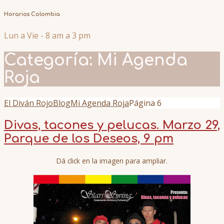
Horarios Colombia
Lun a Vie - 8 am a 3 pm
Categoría:
Mi Agenda
Roja
El Diván Rojo
Blog
Mi Agenda Roja
Página 6
Divas, tacones y pelucas. Marzo 29,
Parque de los Deseos, 9 pm
Dá click en la imagen para ampliar.