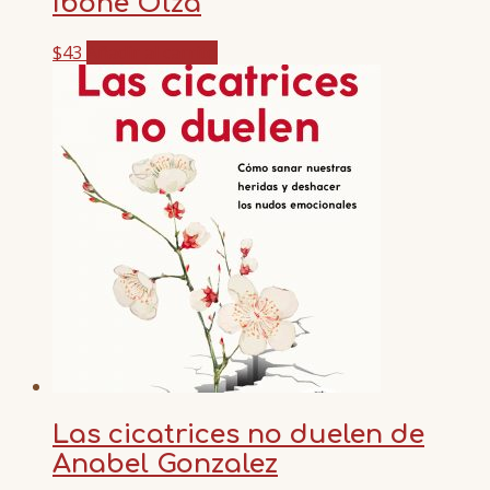
Ibone Olza
$
43
Añadir al carrito
Las cicatrices no duelen de
Anabel Gonzalez